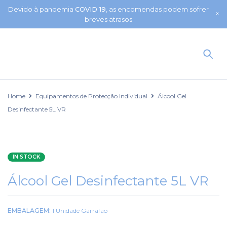
Devido à pandemia
COVID 19
, as encomendas podem sofrer
breves atrasos
Home
Equipamentos de Protecção Individual
Álcool Gel
Desinfectante 5L VR
IN STOCK
Álcool Gel Desinfectante 5L VR
EMBALAGEM:
1 Unidade Garrafão