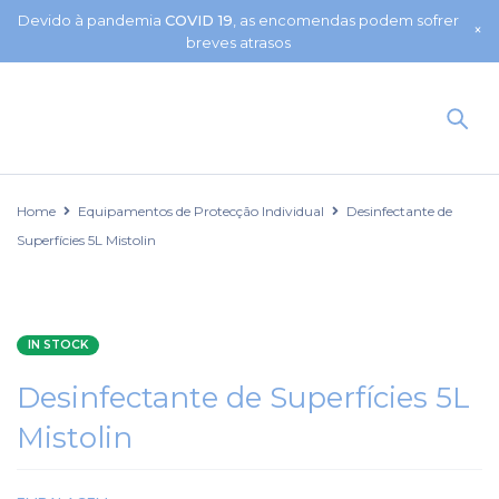
Devido à pandemia
COVID 19
, as encomendas podem sofrer
breves atrasos
Home
Equipamentos de Protecção Individual
Desinfectante de
Superfícies 5L Mistolin
IN STOCK
Desinfectante de Superfícies 5L
Mistolin