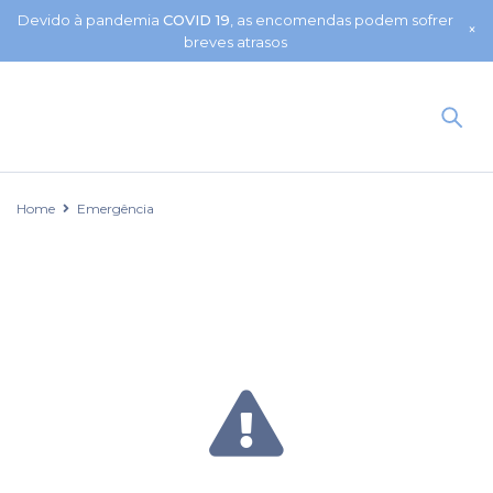
Devido à pandemia
COVID 19
, as encomendas podem sofrer
breves atrasos
Home
Emergência