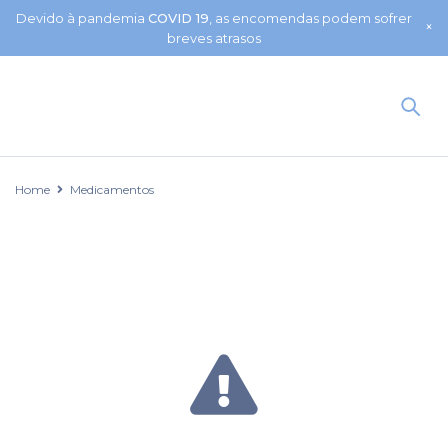
Devido à pandemia
COVID 19
, as encomendas podem sofrer
breves atrasos
Home
Medicamentos