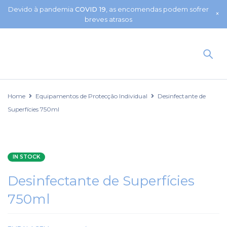
Devido à pandemia
COVID 19
, as encomendas podem sofrer
breves atrasos
Home
Equipamentos de Protecção Individual
Desinfectante de
Superfícies 750ml
IN STOCK
Desinfectante de Superfícies
750ml