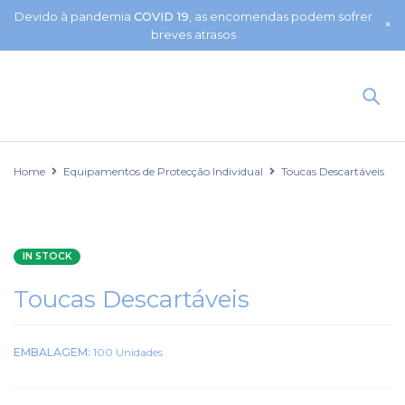
Devido à pandemia
COVID 19
, as encomendas podem sofrer
breves atrasos
Home
Equipamentos de Protecção Individual
Toucas Descartáveis
IN STOCK
Toucas Descartáveis
EMBALAGEM:
100 Unidades